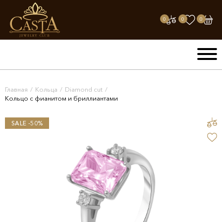
0
0
0
Главная
/
Кольца
/
Diamond cut
/
Кольцо с фианитом и бриллиантами
SALE -50%