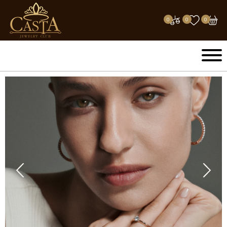
0
0
0