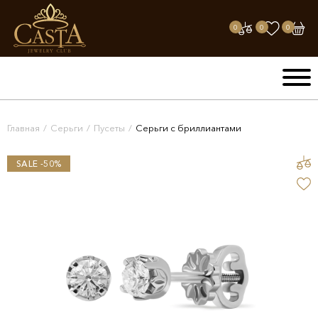
0
0
0
Главная
/
Серьги
/
Пусеты
/
Серьги с бриллиантами
SALE -50%