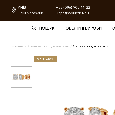
КИЇВ
+38 (096) 900-11-22
Наші магазини
Передзвонити мені
ПОШУК
ЮВЕЛІРНІ ВИРОБИ
К
Головна
/
Комплекти
/
З діамантами
/
Сережки з діамантами
SALE -40%