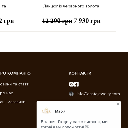
 та
Ланцюг із червоного золота
62
грн
12 200
грн
7 930
грн
ПРО КОМПАНІЮ
КОНТАКТИ
овини та статті
ро нас
info@castajewelry.com
аші магазини
+38 (096) 900-11-22