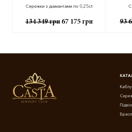
Сережки з діамантами по 0,25ct
С
134 349
грн
67 175
грн
93 
КАТА
Каблу
Сере
Підвіс
Брасл