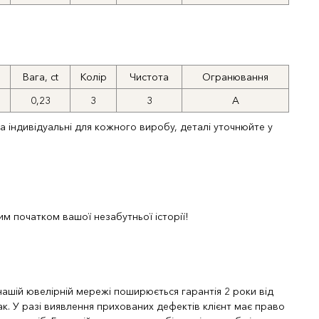
Вага, ct
Колір
Чистота
Огранювання
0,23
3
3
А
та індивідуальні для кожного виробу, деталі уточнюйте у
м початком вашої незабутньої історії!
 нашій ювелірній мережі поширюється гарантія 2 роки від
к. У разі виявлення прихованих дефектів клієнт має право