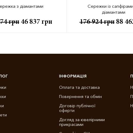
ережка з діамантами
Сережки із сапфірами
діамантами
674
грн
46 837
грн
176 924
грн
88 4
ЛОГ
ІНФОРМАЦІЯ
чки
Оплата та доставка
Н
жки
Повернення та обмін
П
ки
Договір публічної
Н
оферти
ети
Догляд за ювелірними
прикрасами