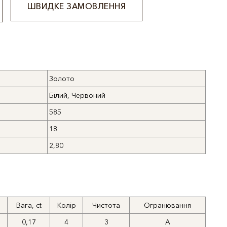
ШВИДКЕ ЗАМОВЛЕННЯ
Золото
Білий, Червоний
585
18
2,80
Вага, ct
Колір
Чистота
Огранювання
0,17
4
3
А