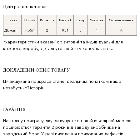
Центральні вставки
Вставка
Форма
Кількість
Вага, ct
Колір
Чистота
Огранювання
Діамант
Кр57
2
0,31
3
4
А
*характеристики вказані орієнтовні та індивідуальні для
кожного виробу, деталі уточнюйте у консультантів.
ДОКЛАДНИЙ ОПИС ТОВАРУ
Ця вишукана прикраса стане ідеальним початком вашої
незабутньої історії!
ГАРАНТІЯ
На кожну прикрасу, яку ви купуєте в нашій ювелірній мережі
поширюється гарантія 2 роки від заводу виробника на
заводський брак. У разі виявлення прихованих дефектів