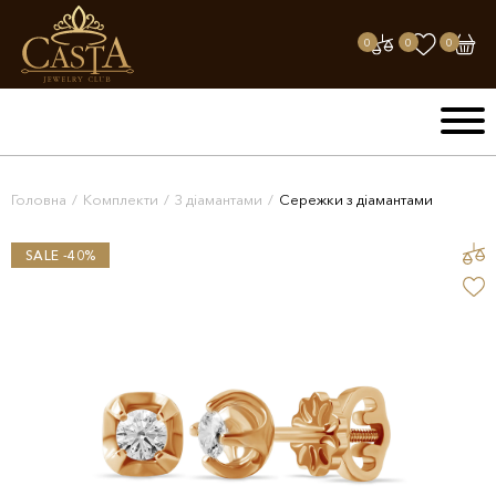
0
0
0
Головна
/
Комплекти
/
З діамантами
/
Сережки з діамантами
SALE -40%