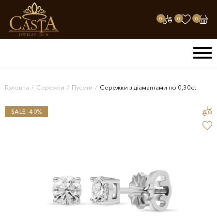
0
0
0
Головна
/
Сережки
/
Пусети
/
Сережки з діамантами по 0,30ct
SALE -40%