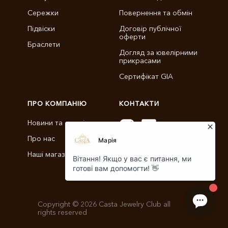
Сережки
Повернення та обмін
Підвіски
Договір публічної
оферти
Браслети
Догляд за ювелірними
прикрасами
Сертифікат GIA
ПРО КОМПАНІЮ
КОНТАКТИ
Новини та статті
Про нас
info@castajewelry.com
Наші магазини
+38 (096) 900-11-22
Copyright © 2026 Casta Jewelry Club all
rights reserved