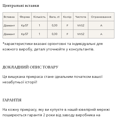
Центральні вставки
Вставка
Форма
Кількість
Вага, ct
Колір
Чистота
Огранювання
Діамант
Кр57
1
0,30
F
VVS2
А
Діамант
Кр57
1
0,30
F
VVS2
A
*характеристики вказані орієнтовні та індивідуальні для
кожного виробу, деталі уточнюйте у консультантів.
ДОКЛАДНИЙ ОПИС ТОВАРУ
Ця вишукана прикраса стане ідеальним початком вашої
незабутньої історії!
ГАРАНТІЯ
На кожну прикрасу, яку ви купуєте в нашій ювелірній мережі
поширюється гарантія 2 роки від заводу виробника на