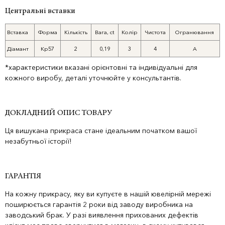
Центральні вставки
Вставка
Форма
Кількість
Вага, ct
Колір
Чистота
Огранювання
Діамант
Кр57
2
0,19
3
4
А
*характеристики вказані орієнтовні та індивідуальні для
кожного виробу, деталі уточнюйте у консультантів.
ДОКЛАДНИЙ ОПИС ТОВАРУ
Ця вишукана прикраса стане ідеальним початком вашої
незабутньої історії!
ГАРАНТІЯ
На кожну прикрасу, яку ви купуєте в нашій ювелірній мережі
поширюється гарантія 2 роки від заводу виробника на
заводський брак. У разі виявлення прихованих дефектів