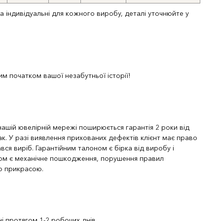
та індивідуальні для кожного виробу, деталі уточнюйте у
м початком вашої незабутньої історії!
 нашій ювелірній мережі поширюється гарантія 2 роки від
к. У разі виявлення прихованих дефектів клієнт має право
вся виріб. Гарантійним талоном є бірка від виробу і
ком є механічне пошкодження, порушення правил
ою прикрасою.
і протягом 1-2 робочих днів.