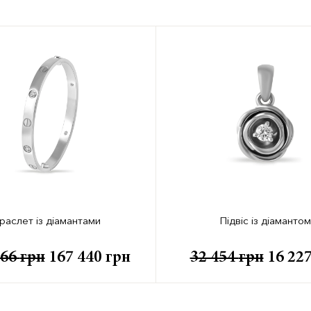
раслет із діамантами
Підвіс із діамантом
066
грн
167 440
грн
32 454
грн
16 22