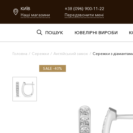
КИЇВ
+38 (096) 900-11-22
Наші магазини
Передзвонити мені
ПОШУК
ЮВЕЛІРНІ ВИРОБИ
К
Головна
/
Сережки
/
Англійський замок
/
Сережки з діамантам
SALE -40%