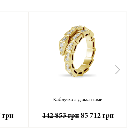
Каблучка з діамантами
7
грн
142 853
грн
85 712
грн