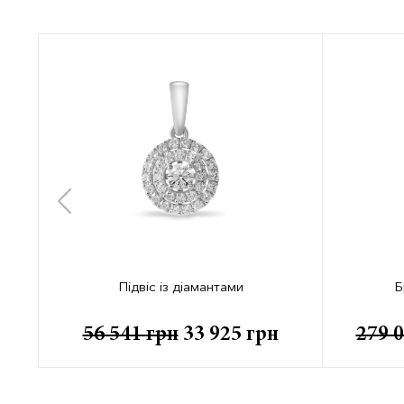
Підвіс із діамантами
Б
н
56 541
грн
33 925
грн
279 