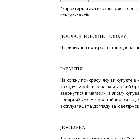
*характеристики вказані орієнтовні 
консультантів.
ДОКЛАДНИЙ ОПИС ТОВАРУ
Ця вишукана прикраса стане ідеальни
ГАРАНТІЯ
На кожну прикрасу, яку ви купуєте в
заводу виробника на заводський бра
звернутися в магазин, в якому купува
товарний чек. Негарантійним випад
експлуатації та догляду за ювелірн
ДОСТАВКА
Доставляємо прикраси по всій Україн