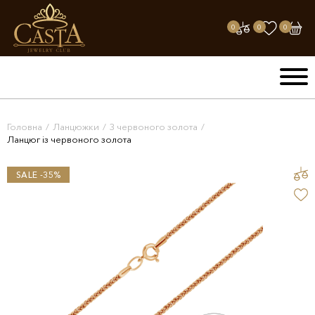
0
0
0
Головна
/
Ланцюжки
/
З червоного золота
/
Ланцюг із червоного золота
SALE -35%