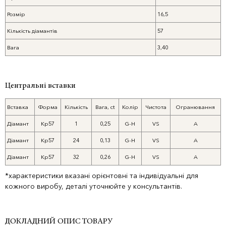
Розмір
16,5
Кількість діамантів
57
Вага
3,40
Центральні вставки
Вставка
Форма
Кількість
Вага, ct
Колір
Чистота
Огранювання
Діамант
Кр57
1
0,25
G-H
VS
A
Діамант
Кр57
24
0,13
G-H
VS
A
Діамант
Кр57
32
0,26
G-H
VS
A
*характеристики вказані орієнтовні та індивідуальні для
кожного виробу, деталі уточнюйте у консультантів.
ДОКЛАДНИЙ ОПИС ТОВАРУ