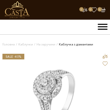
0
0
0
Головна
/
Каблучки
/
На заручини
/
Каблучка з діамантами
SALE -40%