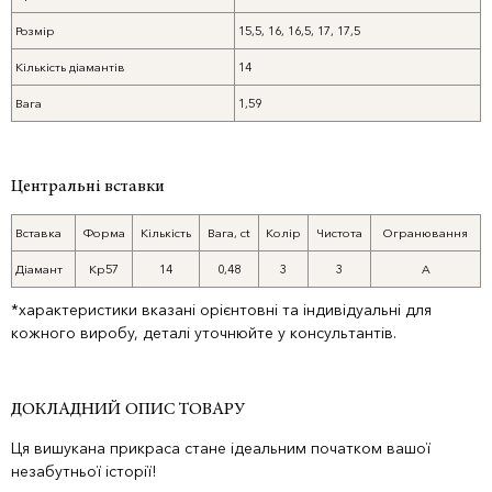
Розмір
15,5, 16, 16,5, 17, 17,5
Кількість діамантів
14
Вага
1,59
Центральні вставки
Вставка
Форма
Кількість
Вага, ct
Колір
Чистота
Огранювання
Діамант
Кр57
14
0,48
3
3
А
*характеристики вказані орієнтовні та індивідуальні для
кожного виробу, деталі уточнюйте у консультантів.
ДОКЛАДНИЙ ОПИС ТОВАРУ
Ця вишукана прикраса стане ідеальним початком вашої
незабутньої історії!