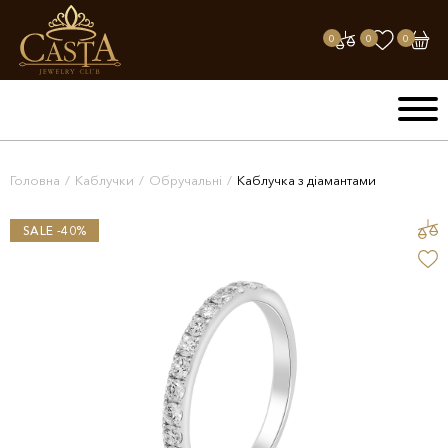
0
0
0
Головна
/
Каблучки
/
Обручальні
/
Каблучка з діамантами
SALE -40%