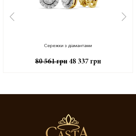
Сережки з діамантами
80 561
грн
48 337
грн