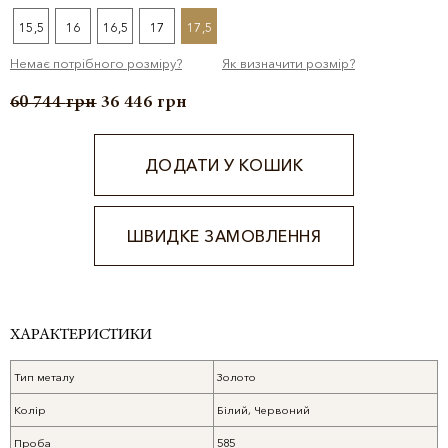
15,5
16
16,5
17
17,5
Немає потрібного розміру?
Як визначити розмір?
60 744
грн
36 446
грн
ДОДАТИ У КОШИК
ШВИДКЕ ЗАМОВЛЕННЯ
Alternative:
ХАРАКТЕРИСТИКИ
Тип металу
Золото
Колір
Білий, Червоний
Проба
585