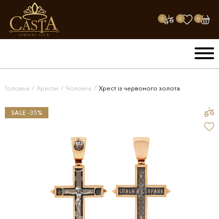
0
0
0
Головна
/
Хрести
/
Чоловічі
/
Хрест із червоного золота
SALE -35%