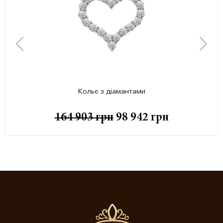
Кольє з діамантами
164 903
грн
98 942
грн