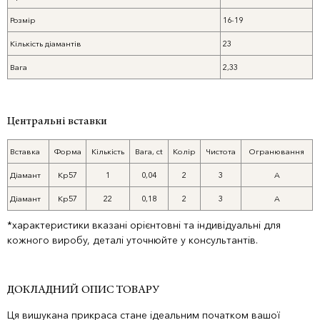
Розмір
16-19
Кількість діамантів
23
Вага
2,33
Центральні вставки
Вставка
Форма
Кількість
Вага, ct
Колір
Чистота
Огранювання
Діамант
Кр57
1
0,04
2
3
A
Діамант
Кр57
22
0,18
2
3
A
*характеристики вказані орієнтовні та індивідуальні для
кожного виробу, деталі уточнюйте у консультантів.
ДОКЛАДНИЙ ОПИС ТОВАРУ
Ця вишукана прикраса стане ідеальним початком вашої