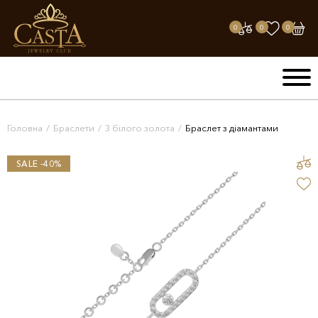
0
0
0
Головна
/
Браслети
/
З білого золота
/
Браслет з діамантами
SALE -40%