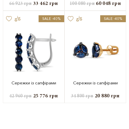
33 462
грн
60 048
грн
66 923
грн
100 080
грн
SALE -40%
SALE -40%
Сережки із сапфірами
Сережки із сапфірами
25 776
грн
20 880
грн
42 960
грн
34 800
грн