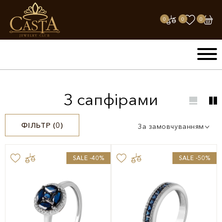
0
0
0
З сапфірами
ФІЛЬТР (
0
)
За замовчуванням
SALE -40%
SALE -50%