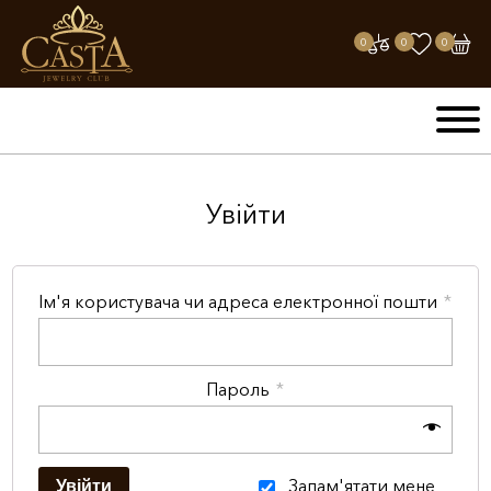
0
0
0
Увійти
Ім'я користувача чи адреса електронної пошти
*
Пароль
*
Alte
Запам'ятати мене
Увійти