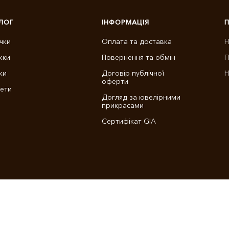
ЛОГ
ІНФОРМАЦІЯ
чки
Оплата та доставка
Н
жки
Повернення та обмін
П
ки
Договір публічної
Н
оферти
ети
Догляд за ювелірними
прикрасами
Сертифікат GIA