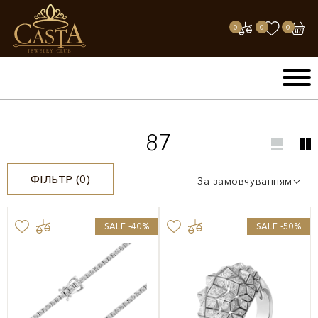
0
0
0
87
ФІЛЬТР (
0
)
За замовчуванням
SALE -40%
SALE -50%