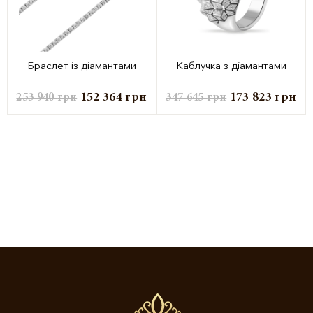
Браслет із діамантами
Каблучка з діамантами
152 364
грн
173 823
грн
253 940
грн
347 645
грн