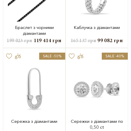
Браслет з чорними
Каблучка з діамантами
діамантами
119 414
грн
99 082
грн
199 023
грн
165 137
грн
SALE -50%
SALE -40%
Сережка з діамантами
Сережки з діамантами по
0,50 ct