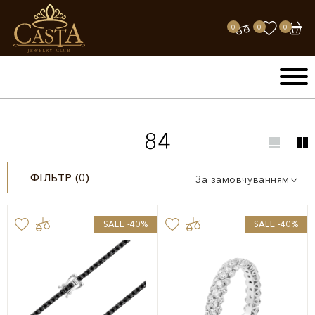
0
0
0
84
ФІЛЬТР (
0
)
За замовчуванням
SALE -40%
SALE -40%