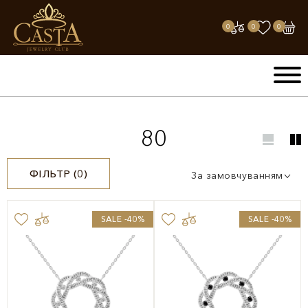
0
0
0
80
ФІЛЬТР (
0
)
За замовчуванням
SALE -40%
SALE -40%