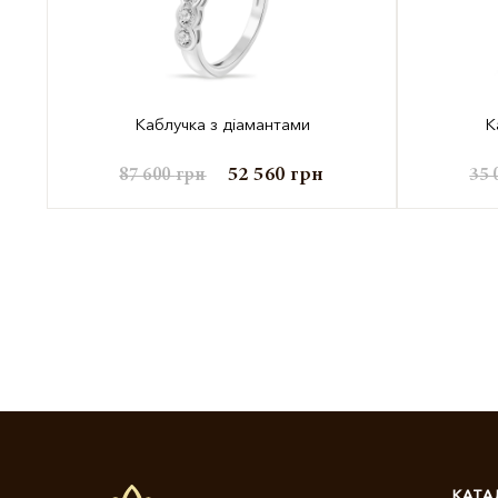
Каблучка з діамантами
К
52 560
грн
87 600
грн
35 
КАТА