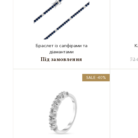
Браслет із сапфірами та
К
діамантами
Під замовлення
72 
SALE -40%