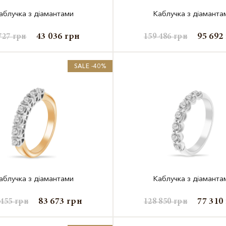
аблучка з діамантами
Каблучка з діаманта
43 036
грн
95 692
727
грн
159 486
грн
SALE -40%
аблучка з діамантами
Каблучка з діаманта
83 673
грн
77 310
 455
грн
128 850
грн