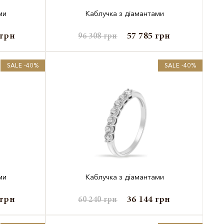
ми
Каблучка з діамантами
грн
57 785
грн
96 308
грн
SALE -40%
SALE -40%
ми
Каблучка з діамантами
грн
36 144
грн
60 240
грн