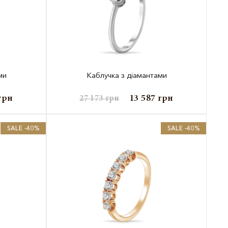
ми
Каблучка з діамантами
грн
13 587
грн
27 173
грн
SALE -40%
SALE -40%