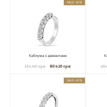
SALE -40%
Каблучка з діамантами
К
80 620
грн
134 367
грн
60 
SALE -40%