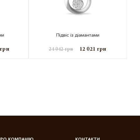
ми
Підвіс із діамантами
грн
12 021
грн
24 042
грн
ПРО КОМПАНІЮ
КОНТАКТИ