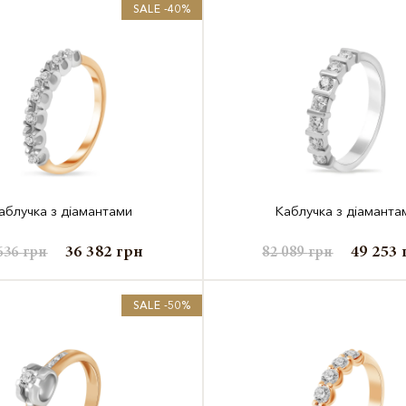
SALE -40%
аблучка з діамантами
Каблучка з діаманта
36 382
грн
49 253
636
грн
82 089
грн
SALE -50%