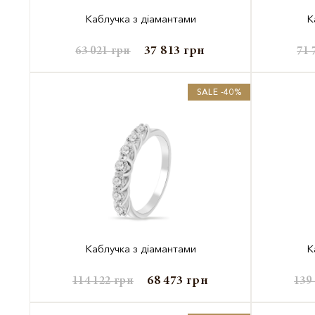
Каблучка з діамантами
К
37 813
грн
63 021
грн
71 
SALE -40%
Каблучка з діамантами
К
68 473
грн
114 122
грн
139