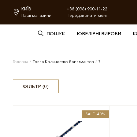
КИЇВ
+38 (096) 900-11-22
Наші магазини
Передзвонити мені
ПОШУК
ЮВЕЛІРНІ ВИРОБИ
К
Головна
/
Товар Количество бриллиантов
/
7
ФІЛЬТР (
0
)
SALE -40%