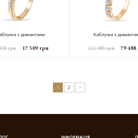
аблучка з діамантами
Каблучка з діаманта
17 509
грн
79 488
018
грн
132 480
грн
1
2
»
ЛОГ
ІНФОРМАЦІЯ