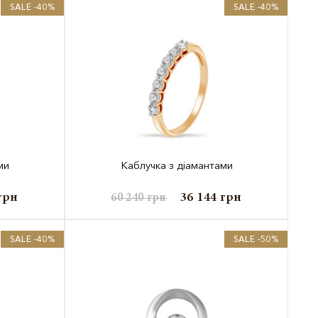
SALE -40%
SALE -40%
ми
Каблучка з діамантами
грн
36 144
грн
60 240
грн
SALE -40%
SALE -50%