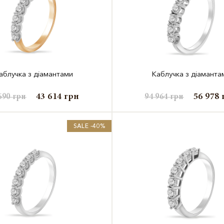
аблучка з діамантами
Каблучка з діаманта
43 614
грн
56 978
690
грн
94 964
грн
SALE -40%