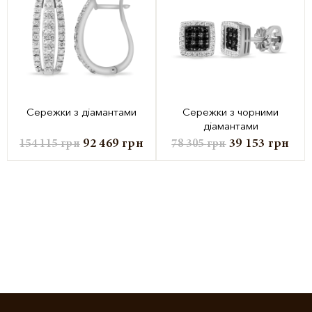
Сережки з діамантами
Сережки з чорними
діамантами
92 469
грн
39 153
грн
154 115
грн
78 305
грн