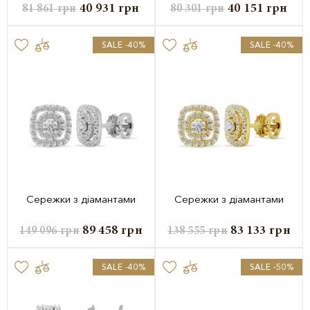
40 931
грн
40 151
грн
81 861
грн
80 301
грн
SALE -40%
SALE -40%
Сережки з діамантами
Сережки з діамантами
89 458
грн
83 133
грн
149 096
грн
138 555
грн
SALE -40%
SALE -50%