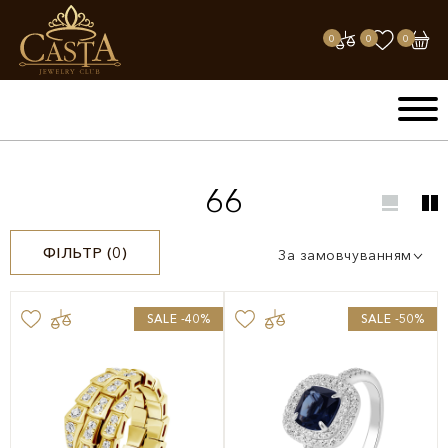
0
0
0
66
ФІЛЬТР (
0
)
За замовчуванням
SALE -40%
SALE -50%