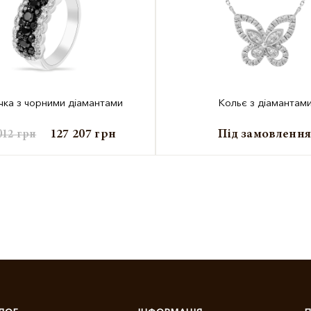
чка з чорними діамантами
Кольє з діамантам
127 207
грн
Під замовленн
012
грн