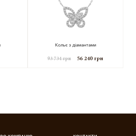
и
Кольє з діамантами
я
56 240
грн
93 734
грн