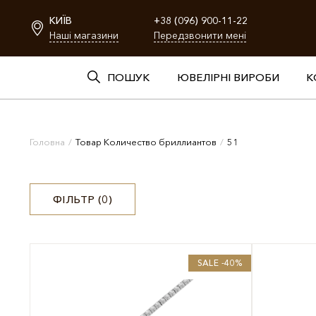
КИЇВ
+38 (096) 900-11-22
Наші магазини
Передзвонити мені
ПОШУК
ЮВЕЛІРНІ ВИРОБИ
К
Головна
/
Товар Количество бриллиантов
/
51
ФІЛЬТР (
0
)
SALE -40%