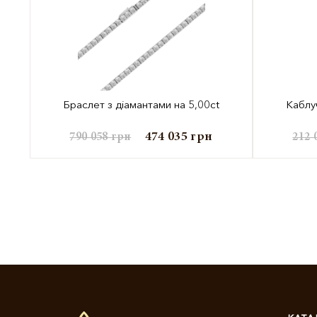
Браслет з діамантами на 5,00ct
Каблу
474 035
грн
790 058
грн
212 