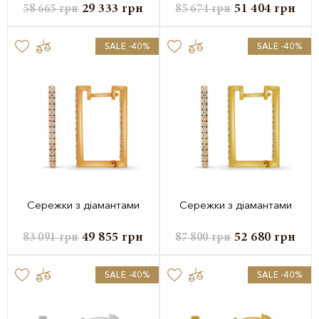
29 333
грн
51 404
грн
58 665
грн
85 674
грн
SALE -40%
SALE -40%
Сережки з діамантами
Сережки з діамантами
49 855
грн
52 680
грн
83 091
грн
87 800
грн
SALE -40%
SALE -40%