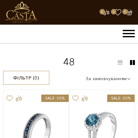
0
0
0
48
ФІЛЬТР (
0
)
За замовчуванням
SALE -50%
SALE -50%