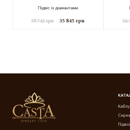
Підвіс із діамантами
35 845
грн
59 742
грн
56 
КАТА
Каблу
Сере
Підвіс