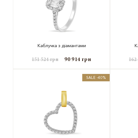
Каблучка з діамантами
К
90 914
грн
151 524
грн
162
SALE -40%