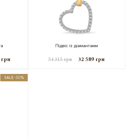
та
Підвіс із діамантами
9
грн
32 589
грн
54 315
грн
SALE -50%