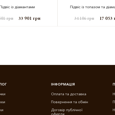
Підвіс із діамантами
Підвіс із топазом та діа
33 901
грн
17 053
501
грн
34 106
грн
ЛОГ
ІНФОРМАЦІЯ
чки
Оплата та доставка
Н
жки
Повернення та обмін
П
ки
Договір публічної
Н
оферти