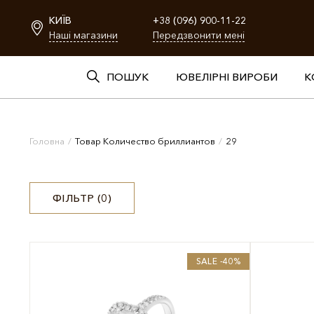
КИЇВ
+38 (096) 900-11-22
Наші магазини
Передзвонити мені
ПОШУК
ЮВЕЛІРНІ ВИРОБИ
К
Головна
/
Товар Количество бриллиантов
/
29
ФІЛЬТР (
0
)
SALE -40%