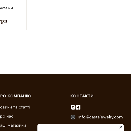
мантами
грн
ПРО КОМПАНІЮ
КОНТАКТИ
овини та статті
ро нас
info@castajewelry.com
аші магазини
+38 (096) 900-11-22