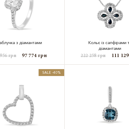
аблучка з діамантами
Кольє із сапфірами 
діамантами
97 774
грн
111 12
 956
грн
222 258
грн
SALE -40%