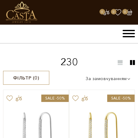
0
0
0
230
ФІЛЬТР (
0
)
За замовчуванням
SALE -50%
SALE -50%