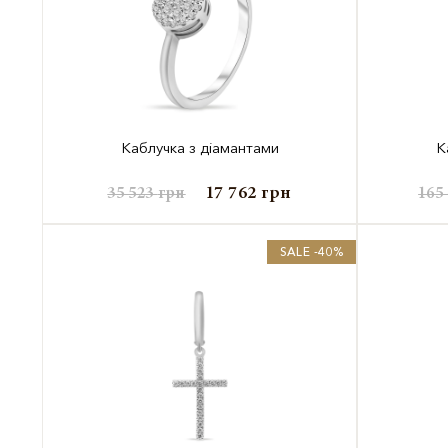
Каблучка з діамантами
К
17 762
грн
35 523
грн
165
SALE -40%