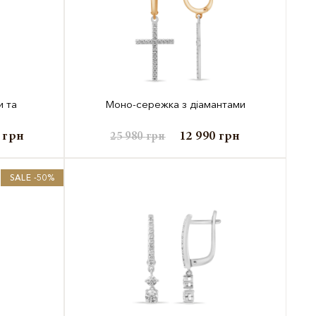
и та
Моно-сережка з діамантами
9
грн
12 990
грн
25 980
грн
SALE -50%