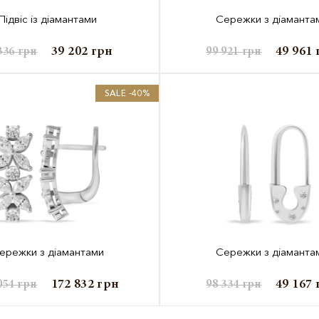
Підвіс із діамантами
Сережки з діаманта
39 202
грн
49 961
336
грн
99 921
грн
SALE -40%
ережки з діамантами
Сережки з діаманта
172 832
грн
49 167
054
грн
98 334
грн