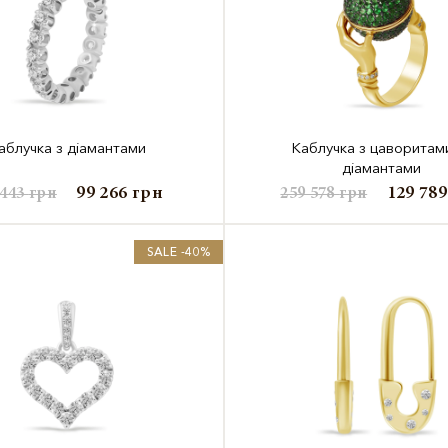
аблучка з діамантами
Каблучка з цаворитам
діамантами
99 266
грн
129 78
 443
грн
259 578
грн
SALE -40%