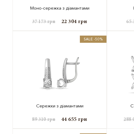
Моно-сережка з діамантами
22 304
грн
37 173
грн
65 
SALE -50%
Сережки з діамантами
С
44 655
грн
89 310
грн
288 