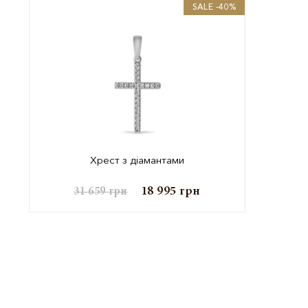
SALE -40%
Хрест з діамантами
18 995
грн
31 659
грн