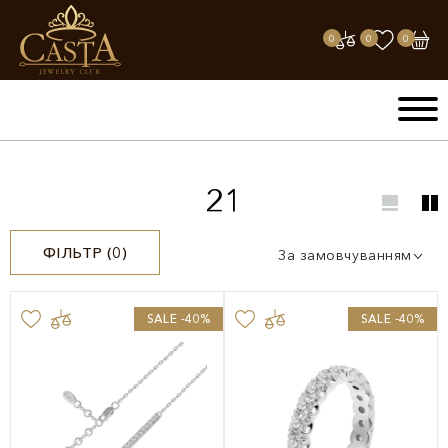
0
0
0
21
ФІЛЬТР (
0
)
За замовчуванням
SALE -40%
SALE -40%