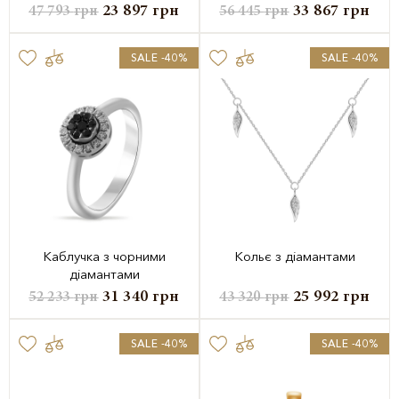
23 897
грн
33 867
грн
47 793
грн
56 445
грн
SALE -40%
SALE -40%
Каблучка з чорними
Кольє з діамантами
діамантами
31 340
грн
25 992
грн
52 233
грн
43 320
грн
SALE -40%
SALE -40%