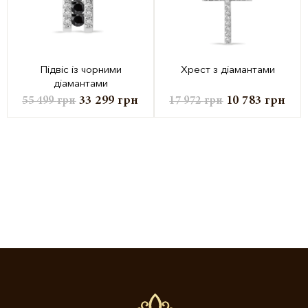
Підвіс із чорними
Хрест з діамантами
діамантами
33 299
грн
10 783
грн
55 499
грн
17 972
грн