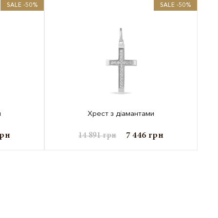
SALE -50%
SALE -50%
и
Хрест з діамантами
грн
7 446
грн
14 891
грн