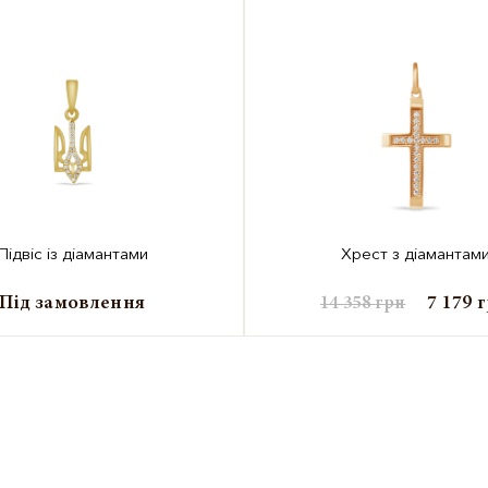
Підвіс із діамантами
Хрест з діамантам
Під замовлення
7 179
14 358
грн