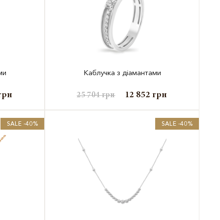
ми
Каблучка з діамантами
грн
12 852
грн
25 704
грн
SALE -40%
SALE -40%