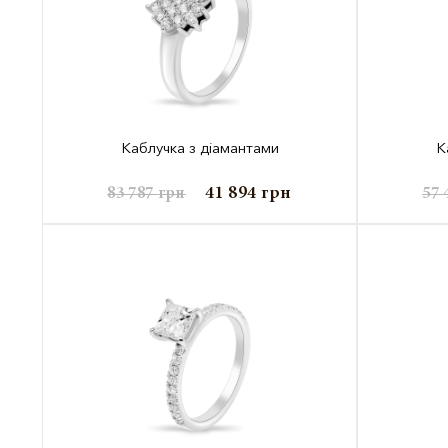
Каблучка з діамантами
К
41 894
грн
83 787
грн
57 