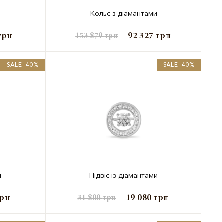
и
Кольє з діамантами
грн
92 327
грн
153 879
грн
SALE -40%
SALE -40%
и
Підвіс із діамантами
грн
19 080
грн
31 800
грн