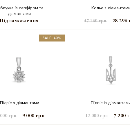
блучка із сапфіром та
Кольє з діамантам
діамантами
Під замовлення
28 296
47 160
грн
SALE -40%
Підвіс з діамантами
Підвіс із діамантам
9 000
грн
7 200
 000
грн
12 000
грн