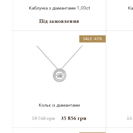
Каблучка з діамантами 1,00ct
Ка
Під замовлення
SALE -40%
Кольє із діамантами
35 856
грн
59 760
грн
15