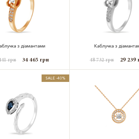
аблучка з діамантами
Каблучка з діаманта
34 465
грн
29 239
441
грн
48 732
грн
SALE -40%