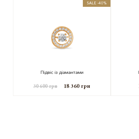
SALE -40%
Підвіс із діамантами
18 360
грн
30 600
грн