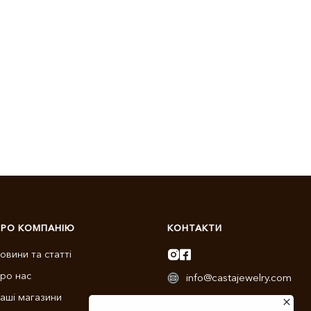
ПРО КОМПАНІЮ
КОНТАКТИ
овини та статті
ро нас
info@castajewelry.com
аші магазини
+38 (096) 900-11-22