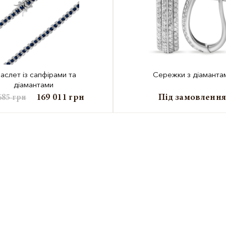
аслет із сапфірами та
Сережки з діаманта
діамантами
169 011
грн
Під замовленн
685
грн