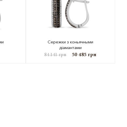
ми
Сережки з коньячными
діамантами
я
50 485
грн
84 141
грн