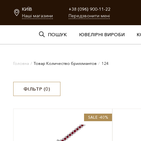
КИЇВ
+38 (096) 900-11-22
Наші магазини
Передзвонити мені
ПОШУК
ЮВЕЛІРНІ ВИРОБИ
К
Головна
/
Товар Количество бриллиантов
/
124
ФІЛЬТР (
0
)
SALE -40%