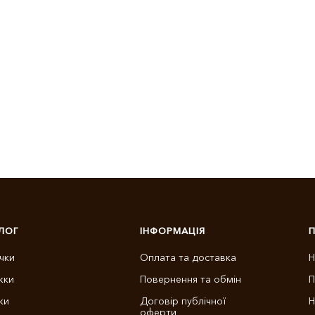
ЛОГ
ІНФОРМАЦІЯ
чки
Оплата та доставка
Н
жки
Повернення та обмін
П
ки
Договір публічної
Н
оферти