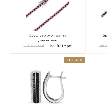
Браслет з рубінами та
Бр
діамантами
155 071
грн
258 452
грн
281 
SALE -40%