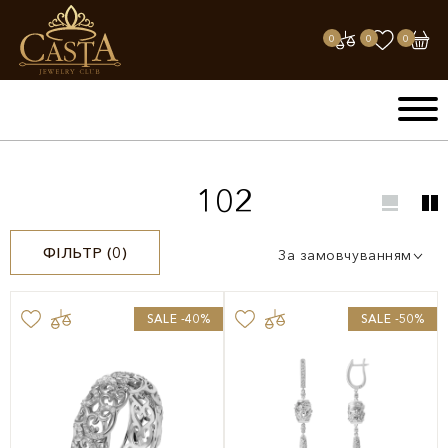
0
0
0
102
ФІЛЬТР (
0
)
За замовчуванням
SALE -40%
SALE -50%