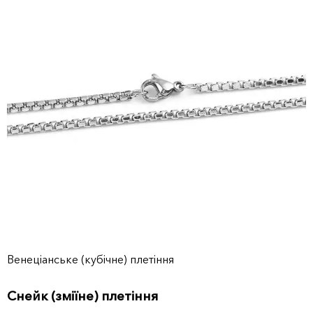
Венеціанське (кубічне) плетіння
Снейк (зміїне) плетіння