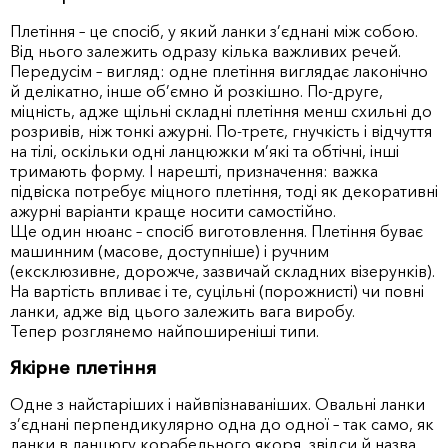
Плетіння – це спосіб, у який ланки з’єднані між собою.
Від нього залежить одразу кілька важливих речей.
Передусім – вигляд: одне плетіння виглядає лаконічно
й делікатно, інше об’ємно й розкішно. По-друге,
міцність, адже щільні складні плетіння менш схильні до
розривів, ніж тонкі ажурні. По-третє, гнучкість і відчуття
на тілі, оскільки одні ланцюжки м’які та обтічні, інші
тримають форму. І нарешті, призначення: важка
підвіска потребує міцного плетіння, тоді як декоративні
ажурні варіанти краще носити самостійно.
Ще один нюанс – спосіб виготовлення. Плетіння буває
машинним (масове, доступніше) і ручним
(ексклюзивне, дорожче, зазвичай складних візерунків).
На вартість впливає і те, суцільні (порожнисті) чи повні
ланки, адже від цього залежить вага виробу.
Тепер розглянемо найпоширеніші типи.
Якірне плетіння
Одне з найстаріших і найвпізнаваніших. Овальні ланки
з’єднані перпендикулярно одна до одної – так само, як
ланки в ланцюгу корабельного якоря, звідси й назва.