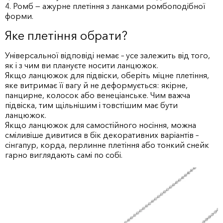
4. Ромб — ажурне плетіння з ланками ромбоподібної
форми.
Яке плетіння обрати?
Універсальної відповіді немає – усе залежить від того,
як і з чим ви плануєте носити ланцюжок.
Якщо ланцюжок для підвіски, оберіть міцне плетіння,
яке витримає її вагу й не деформується: якірне,
панцирне, колосок або венеціанське. Чим важча
підвіска, тим щільнішим і товстішим має бути
ланцюжок.
Якщо ланцюжок для самостійного носіння, можна
сміливіше дивитися в бік декоративних варіантів –
сінгапур, корда, перлинне плетіння або тонкий снейк
гарно виглядають самі по собі.