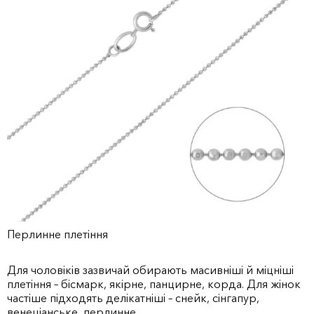
Перлинне плетіння
Для чоловіків зазвичай обирають масивніші й міцніші
плетіння – бісмарк, якірне, панцирне, корда. Для жінок
частіше підходять делікатніші – снейк, сінгапур,
венеціанське, перлинне.