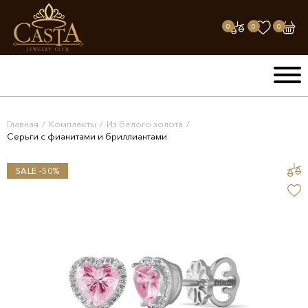
0
0
0
Главная
/
Комплекты
/
Из белого золота
/
Серьги с фианитами и бриллиантами
SALE -50%