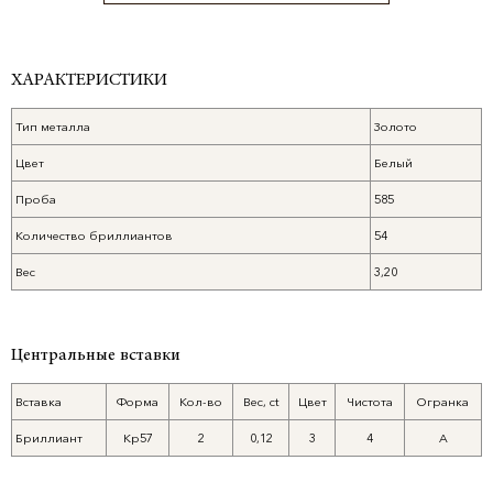
ХАРАКТЕРИСТИКИ
Тип металла
Золото
Цвет
Белый
Проба
585
Количество бриллиантов
54
Вес
3,20
Центральные вставки
Вставка
Форма
Кол-во
Вес, ct
Цвет
Чистота
Огранка
Бриллиант
Кр57
2
0,12
3
4
А