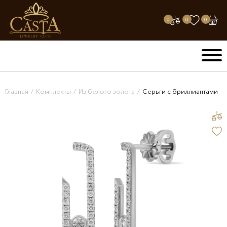
0
0
0
Главная
/
Комплекты
/
Из белого золота
/
Серьги с бриллиантами