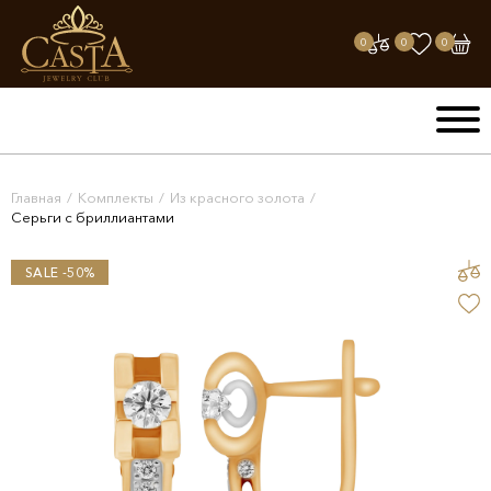
0
0
0
Главная
/
Комплекты
/
Из красного золота
/
Серьги с бриллиантами
SALE -50%