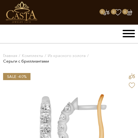
0
0
0
Главная
/
Комплекты
/
Из красного золота
/
Серьги с бриллиантами
SALE -40%