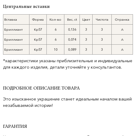
Центральные вставки
Вставка
Форма
Кол-во
Вес, ct
Цвет
Чистота
Огранка
Бриллиант
Кр57
6
0,136
3
3
A
Бриллиант
Кр57
6
0,074
3
3
A
Бриллиант
Кр57
10
0,089
3
3
A
*характеристики указаны приблизительные и индивидуальные
для каждого изделия, детали уточняйте у консультантов.
ПОДРОБНОЕ ОПИСАНИЕ ТОВАРА
Это изысканное украшение станет идеальным началом вашей
незабываемой истории!
ГАРАНТИЯ