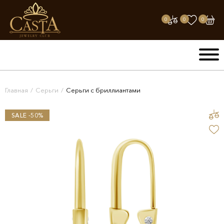
0
0
0
Главная
/
Серьги
/
Серьги с бриллиантами
SALE -50%