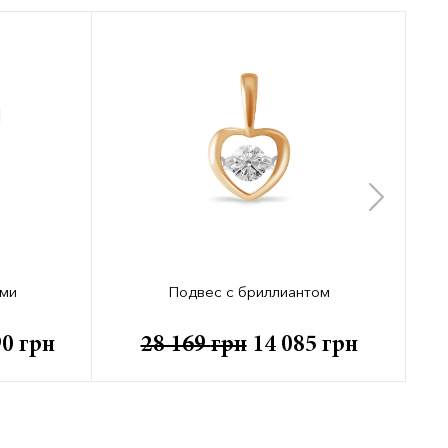
ами
Подвес с бриллиантом
90
грн
28 169
грн
14 085
грн