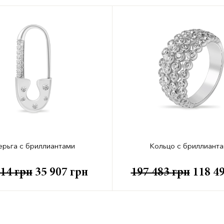
ерьга с бриллиантами
Кольцо с бриллиант
814
грн
35 907
грн
197 483
грн
118 4