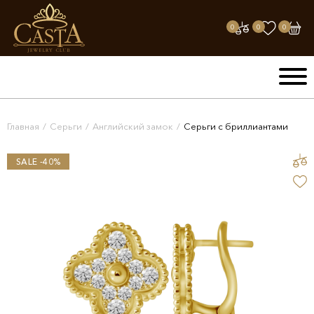
0
0
0
Главная
/
Серьги
/
Английский замок
/
Серьги с бриллиантами
SALE -40%