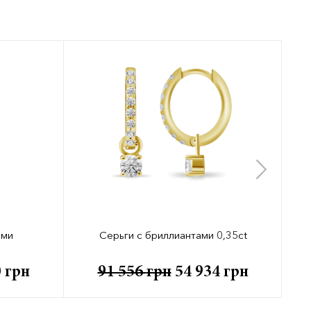
ами
Серьги с бриллиантами 0,35ct
0
грн
91 556
грн
54 934
грн