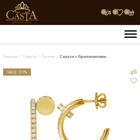
0
0
0
Главная
/
Серьги
/
Пусеты
/
Серьги с бриллиантами
SALE -50%