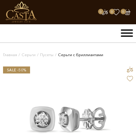
0
0
0
Главная
/
Серьги
/
Пусеты
/
Серьги с бриллиантами
SALE -50%