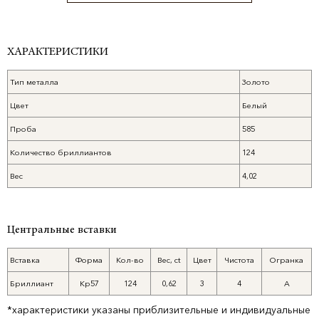
ХАРАКТЕРИСТИКИ
Тип металла
Золото
Цвет
Белый
Проба
585
Количество бриллиантов
124
Вес
4,02
Центральные вставки
Вставка
Форма
Кол-во
Вес, ct
Цвет
Чистота
Огранка
Бриллиант
Кр57
124
0,62
3
4
А
*характеристики указаны приблизительные и индивидуальные