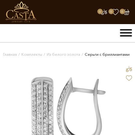
0
0
0
Главная
/
Комплекты
/
Из белого золота
/
Серьги с бриллиантами