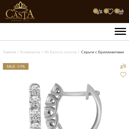
0
0
0
Главная
/
Комплекты
/
Из белого золота
/
Серьги с бриллиантами
SALE -50%