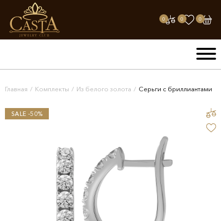
0
0
0
Главная
/
Комплекты
/
Из белого золота
/
Серьги с бриллиантами
SALE -50%