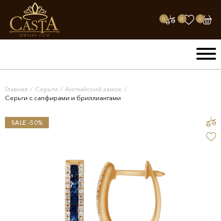
0
0
0
Главная
/
Серьги
/
Английский замок
/
Серьги с сапфирами и бриллиантами
SALE -50%