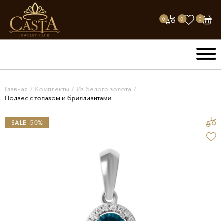
0
0
0
Главная
/
Комплекты
/
Из белого золота
/
Подвес с топазом и бриллиантами
SALE -50%