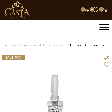
0
0
0
Главная
/
Комплекты
/
Из белого золота
/
Подвес с бриллиантом
SALE -50%