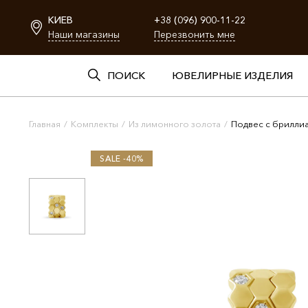
КИЕВ
+38 (096) 900-11-22
Наши магазины
Перезвонить мне
ПОИСК
ЮВЕЛИРНЫЕ ИЗДЕЛИЯ
Главная
/
Комплекты
/
Из лимонного золота
/
Подвес с брилли
SALE -40%