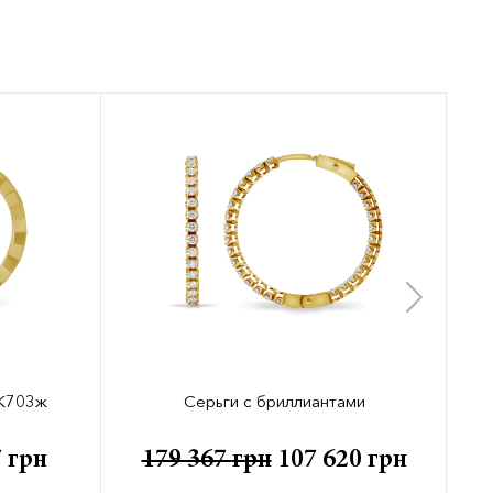
 К703ж
Серьги с бриллиантами
7
грн
179 367
грн
107 620
грн