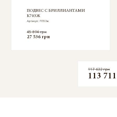
ПОДВЕС С БРИЛЛИАНТАМИ
К703Ж
Артикул: П703ж
45 894 грн
27 536 грн
117 632 грн
113 711