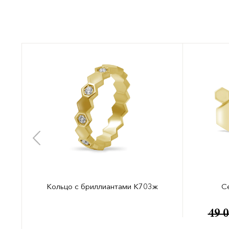
Кольцо с бриллиантами К703ж
С
49 