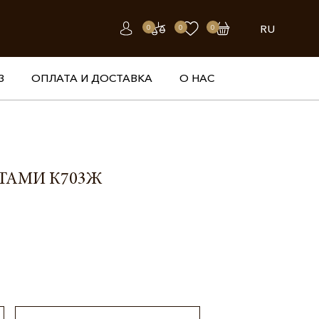
RU
0
0
0
З
ОПЛАТА И ДОСТАВКА
О НАС
ТАМИ К703Ж