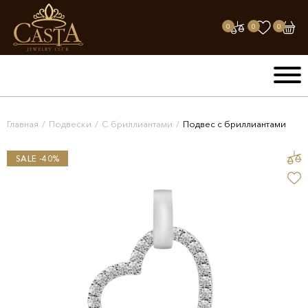
0
0
0
Главная
/
Подвески
/
С бриллиантами
/
Подвес с бриллиантами
SALE -40%