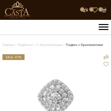
0
0
0
Главная
/
Подвески
/
С бриллиантами
/
Подвес с бриллиантами
SALE -40%